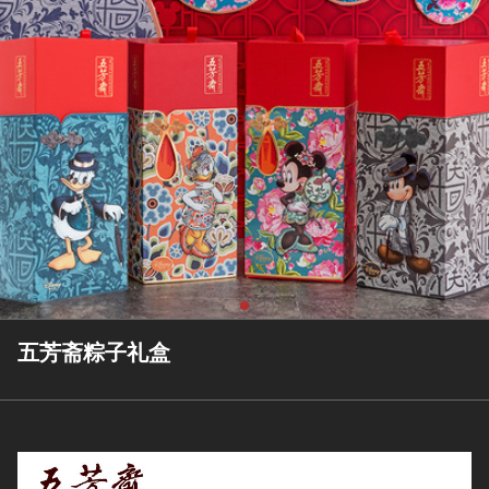
五芳斋粽子礼盒